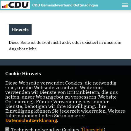
CDU Gemeindeverband Gottmadingen
Hinweis
Diese Seite ist derzeit nicht aktiv oder existiert in unserem
Angebot nicht.
Cookie Hinweis
Diese Webseite verwendet Cookies, die notwendig
sind, um die Webseite zu nutzen. Weiterhin
IMPRESSUM
DATENSCHUTZ
KONTAKT
verwenden wir Dienste von Drittanbietern, die uns
helfen, unser Webangebot zu verbessern (Website-
CDU Kreisverband Konstanz
Optmierung). Für die Verwendung bestimmter
Dienste, benötigen wir Ihre Einwilligung. Ihre
Einwilligung können Sie jederzeit widerrufen. Weitere
Informationen finden Sie in unserer
CDU Baden-Württemberg
Datenschutzerklärung
.
Technisch notwendige Cookies (
Übersicht
)