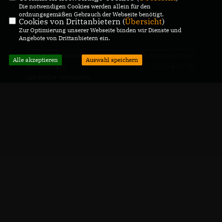
CDU Deutschlands
Die notwendigen Cookies werden allein für den
ordnungsgemäßen Gebrauch der Webseite benötigt.
Cookies von Drittanbietern (
Übersicht
)
Zur Optimierung unserer Webseite binden wir Dienste und
Andreas Jung, MdB
Angebote von Drittanbietern ein.
@2026 CDU Gemeindeverband
Realisation: Sharkness Media
Alle akzeptieren
Auswahl speichern
Gottmadingen
GmbH & Co. KG
Alle Rechte vorbehalten.