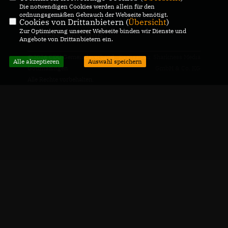
CDU Deutschlands
Die notwendigen Cookies werden allein für den
ordnungsgemäßen Gebrauch der Webseite benötigt.
Cookies von Drittanbietern (
Übersicht
)
Zur Optimierung unserer Webseite binden wir Dienste und
Andreas Jung, MdB
Angebote von Drittanbietern ein.
@2026 CDU Gemeindeverband
Realisation: Sharkness Media
Alle akzeptieren
Auswahl speichern
Gottmadingen
GmbH & Co. KG
Alle Rechte vorbehalten.