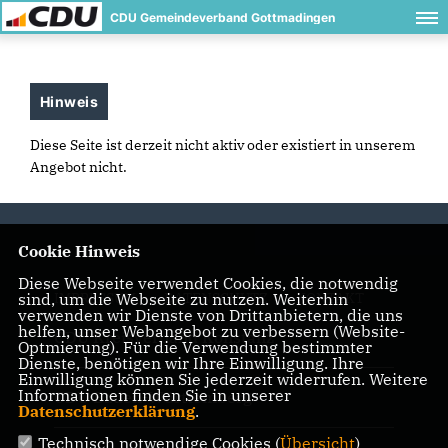
CDU Gemeindeverband Gottmadingen
Hinweis
Diese Seite ist derzeit nicht aktiv oder existiert in unserem
Angebot nicht.
Cookie Hinweis
Diese Webseite verwendet Cookies, die notwendig
sind, um die Webseite zu nutzen. Weiterhin
IMPRESSUM
DATENSCHUTZ
KONTAKT
verwenden wir Dienste von Drittanbietern, die uns
helfen, unser Webangebot zu verbessern (Website-
CDU Kreisverband Konstanz
Optmierung). Für die Verwendung bestimmter
Dienste, benötigen wir Ihre Einwilligung. Ihre
Einwilligung können Sie jederzeit widerrufen. Weitere
Informationen finden Sie in unserer
CDU Baden-Württemberg
Datenschutzerklärung
.
Technisch notwendige Cookies (
Übersicht
)