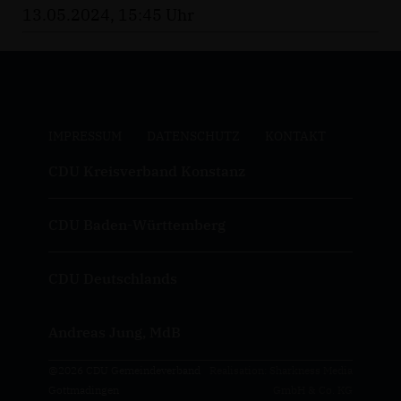
13.05.2024, 15:45 Uhr
IMPRESSUM
DATENSCHUTZ
KONTAKT
CDU Kreisverband Konstanz
CDU Baden-Württemberg
CDU Deutschlands
Andreas Jung, MdB
@2026 CDU Gemeindeverband
Realisation: Sharkness Media
Gottmadingen
GmbH & Co. KG