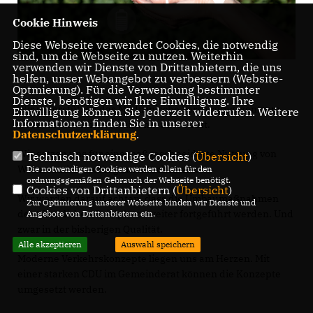
Cookie Hinweis
Diese Webseite verwendet Cookies, die notwendig
sind, um die Webseite zu nutzen. Weiterhin
verwenden wir Dienste von Drittanbietern, die uns
helfen, unser Webangebot zu verbessern (Website-
Optmierung). Für die Verwendung bestimmter
Dienste, benötigen wir Ihre Einwilligung. Ihre
Wir unterstützen das Medizinische Versorgungszentrum
Einwilligung können Sie jederzeit widerrufen. Weitere
Informationen finden Sie in unserer
(MVZ) in öffentlicher Hand mit aller Kraft.
Datenschutzerklärung
.
Wir setzen uns für eine maßgeschneiderte Nutzung von
Technisch notwendige Cookies (
Übersicht
)
Wohn- und Gewerbegrundstücken ein.
Die notwendigen Cookies werden allein für den
ordnungsgemäßen Gebrauch der Webseite benötigt.
Cookies von Drittanbietern (
Übersicht
)
Wir werden darauf achten, dass die Umbaumaßnahmen
Zur Optimierung unserer Webseite binden wir Dienste und
der öffentlichen Spielplätze weiter fortgeführt werden. Und
Angebote von Drittanbietern ein.
zwar in der bisherigen Qualität.
Alle akzeptieren
Auswahl speichern
Moderne Verkehrskonzepte liegen uns am Herzen. Mit
einer starken CDU im Gemeinderat können die Konzepte
umgesetzt werden.